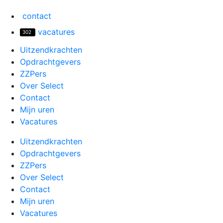
Ga
contact
naar
de
vacatures
302
inhoud
Uitzendkrachten
Opdrachtgevers
ZZPers
Over Select
Contact
Mijn uren
Vacatures
Uitzendkrachten
Opdrachtgevers
ZZPers
Over Select
Contact
Mijn uren
Vacatures