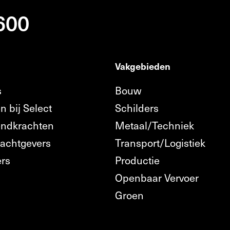
 600
Vakgebieden
s
Bouw
n bij Select
Schilders
endkrachten
Metaal/Techniek
rachtgevers
Transport/Logistiek
ers
Productie
Openbaar Vervoer
n
Groen