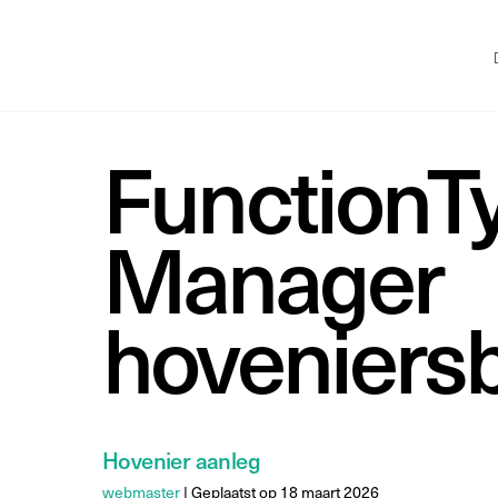
FunctionT
Manager
hoveniersb
Hovenier aanleg
webmaster
|
Geplaatst op
18 maart 2026