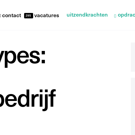
uitzendkrachten
opdrac
contact
vacatures
295
ypes:
edrijf