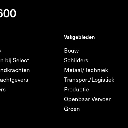
 600
Vakgebieden
s
Bouw
n bij Select
Schilders
endkrachten
Metaal/Techniek
rachtgevers
Transport/Logistiek
ers
Productie
Openbaar Vervoer
n
Groen