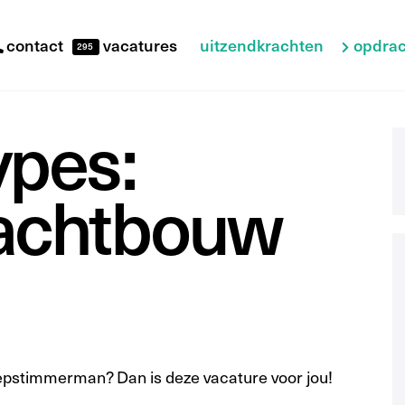
uitzendkrachten
opdrac
contact
vacatures
295
ypes:
achtbouw
epstimmerman? Dan is deze vacature voor jou!