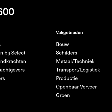
 600
Vakgebieden
s
Bouw
n bij Select
Schilders
endkrachten
Metaal/Techniek
rachtgevers
Transport/Logistiek
ers
Productie
Openbaar Vervoer
n
Groen