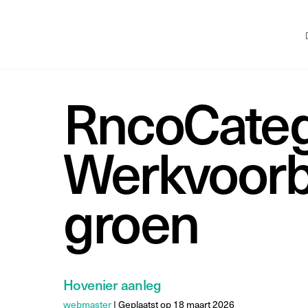
RncoCateg
Werkvoorb
groen
Hovenier aanleg
webmaster
|
Geplaatst op
18 maart 2026