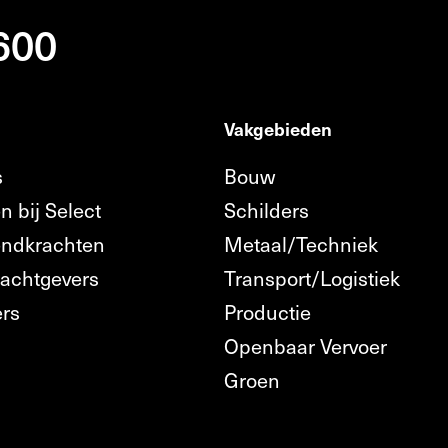
 600
Vakgebieden
s
Bouw
n bij Select
Schilders
endkrachten
Metaal/Techniek
rachtgevers
Transport/Logistiek
ers
Productie
Openbaar Vervoer
n
Groen