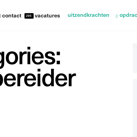
uitzendkrachten
opdrac
contact
vacatures
295
ories:
ereider