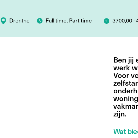
Drenthe
Full time, Part time
3700,00 - 
Ben jij
werk wa
Voor ve
zelfsta
onderho
woning
vakman
zijn.
Wat bie