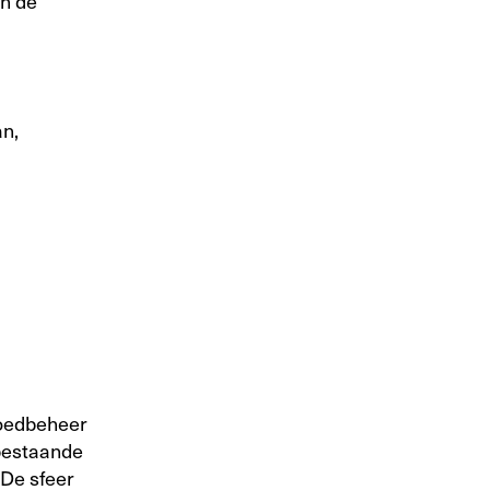
an de
n,
goedbeheer
 bestaande
 De sfeer