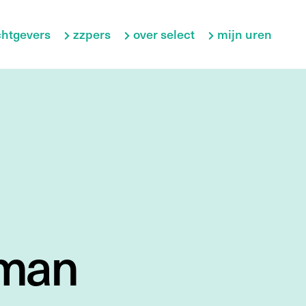
htgevers
zzpers
over select
mijn uren
rman