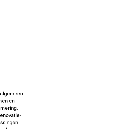
n algemeen
amen en
mmering.
renovatie-
ossingen