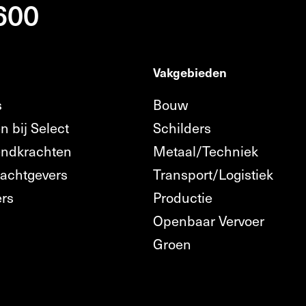
 600
Vakgebieden
s
Bouw
n bij Select
Schilders
endkrachten
Metaal/Techniek
rachtgevers
Transport/Logistiek
ers
Productie
Openbaar Vervoer
n
Groen