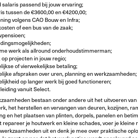
salaris passend bij jouw ervaring;
ris tussen de €3600,00 en €4200,00;
oning volgens CAO Bouw en Infra;
kosten of een bus van de zaak;
pensioen;
idingsmogelijkheden;
time werk als allround onderhoudstimmerman;
op projecten in jouw regio;
ijkse of vierwekelijkse betaling;
elijke afspraken over uren, planning en werkzaamheden;
lijkheid op langer werk bij goed functioneren;
eiding vanuit Select.
zaamheden bestaan onder andere uit het uitvoeren va
k, het herstellen en vervangen van deuren, kozijnen, r
ng en het plaatsen van plinten, dorpels, panelen en beti
 repareer je houtwerk en kleine schades, voer je kleine 
lwerkzaamheden uit en denk je mee over praktische opl