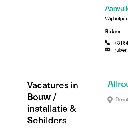
Aanvull
Wij helpen
Ruben
+316
ruben
Allr
Vacatures in
Bouw /
Dren
installatie &
Schilders