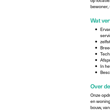
op locatie
bewoner, 
Wat ver
Erva
serv
zelfs
Bree
Tech
Afsp
In he
Besc
Over d
Onze opdr
en woning
bouw, van