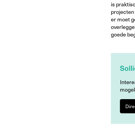
is praktis
projecten
er moet g
overlegge
goede beg
Soll
Intere
mogel
Dire