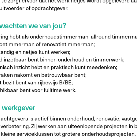
. Je zorgt ervoor dat het werk netjes wordt opgeleverd a
uitvoerder of opdrachtgever.
wachten we van jou?
ring hebt als onderhoudstimmerman, allround timmerma
icetimmerman of renovatietimmerman;
tandig en netjes kunt werken;
d inzetbaar bent binnen onderhoud en timmerwerk;
nisch inzicht hebt en praktisch kunt meedenken;
raken nakomt en betrouwbaar bent;
t bezit bent van rijbewijs B/BE;
hikbaar bent voor fulltime werk.
e werkgever
achtgevers is actief binnen onderhoud, renovatie, vast
verbetering. Zij werken aan uiteenlopende projecten in
 kleine serviceklussen tot grotere onderhoudsprojecten.