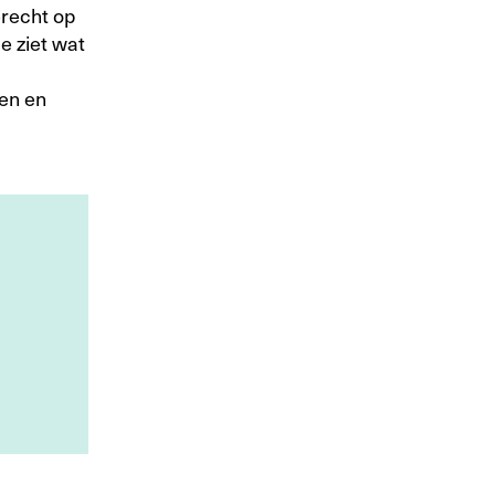
erecht op
e ziet wat
den en