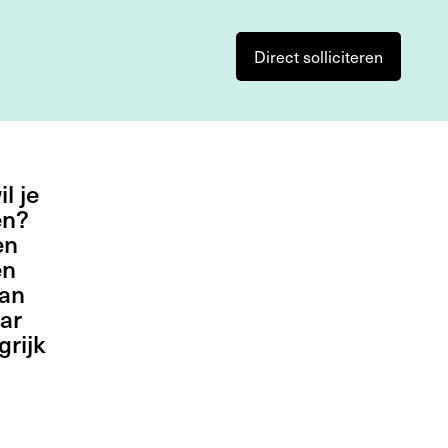
Direct solliciteren
l je
en?
en
en
aan
ar
rijk