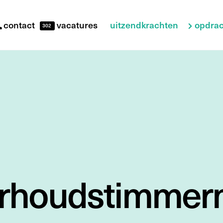
uitzendkrachten
opdrac
contact
vacatures
302
erhoudstimme