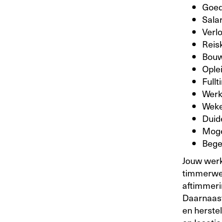
Goed 
Sala
Verl
Reis
Bouw
Ople
Full
Werk 
Wekel
Duid
Moge
Begel
Jouw werk
timmerwer
aftimmeri
Daarnaast
en herste