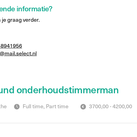
ende informatie?
 je graag verder.
48941956
@mail.select.nl
ound onderhoudstimmerman
the
Full time, Part time
3700,00 - 4200,00