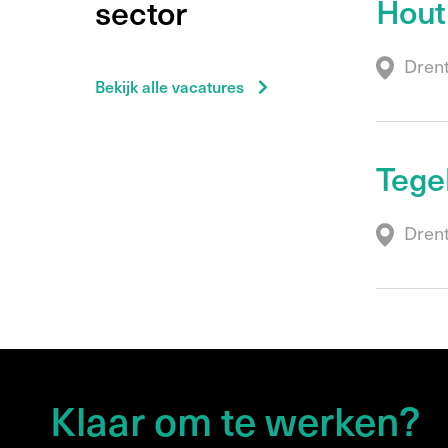
Houtr
sector
Dren
Bekijk alle vacatures
Tegel
Dren
Klaar om te werken?