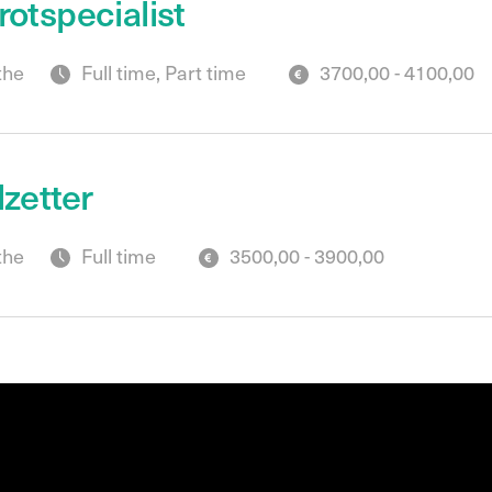
otspecialist
the
Full time, Part time
3700,00 - 4100,00
zetter
the
Full time
3500,00 - 3900,00