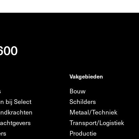
 600
Vakgebieden
s
Bouw
n bij Select
Schilders
endkrachten
Metaal/Techniek
rachtgevers
Transport/Logistiek
ers
Productie