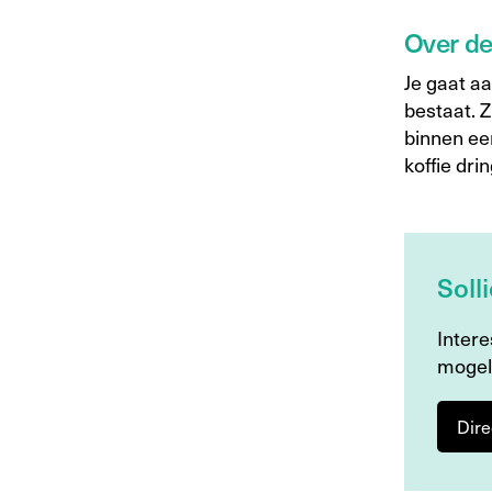
Over d
Je gaat aa
bestaat. 
binnen ee
koffie dr
Soll
Intere
mogel
Dire