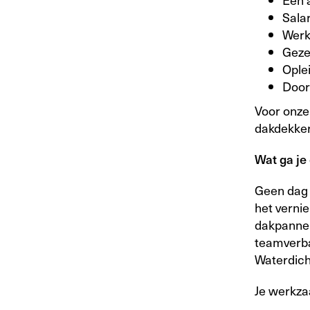
Sala
Werk
Geze
Ople
Door
Voor onze
dakdekker 
Wat ga je
Geen dag 
het verni
dakpannen
teamverban
Waterdicht
Je werkza