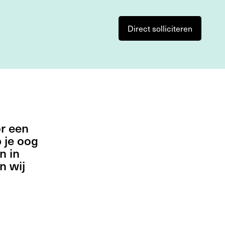
Direct solliciteren
or een
 je oog
n in
n wij