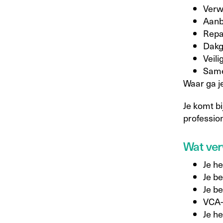
Verw
Aanb
Repa
Dakg
Veili
Same
Waar ga j
Je komt bi
professio
Wat ver
Je he
Je be
Je be
VCA-c
Je h