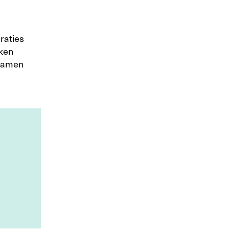
raties
rken
 samen