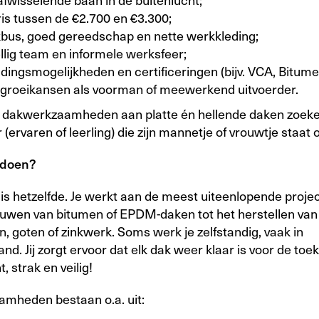
ris tussen de €2.700 en €3.300;
bus, goed gereedschap en nette werkkleding;
llig team en informele werksfeer;
idingsmogelijkheden en certificeringen (bijv. VCA, Bitum
groeikansen als voorman of meewerkend uitvoerder.
 dakwerkzaamheden aan platte én hellende daken zoeke
(ervaren of leerling) die zijn mannetje of vrouwtje staat 
 doen?
is hetzelfde. Je werkt aan de meest uiteenlopende proje
euwen van bitumen of EPDM-daken tot het herstellen van
, goten of zinkwerk. Soms werk je zelfstandig, vaak in
d. Jij zorgt ervoor dat elk dak weer klaar is voor de toe
, strak en veilig!
amheden bestaan o.a. uit: