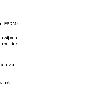
en, EPDM);
n wij een
op het dak.
cten: van
komst.