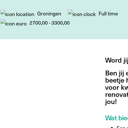
Groningen
Full time
2700,00 - 3300,00
Word ji
Ben jij
beetje 
voor kw
renova
jou!
Wat bie
Een 