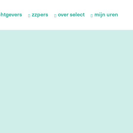
htgevers
zzpers
over select
mijn uren