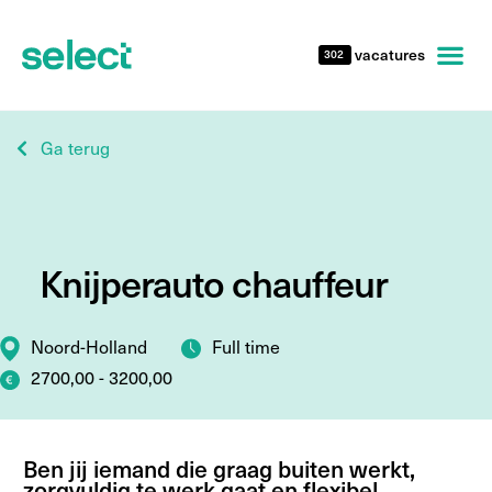
vacatures
302
Ga terug
Knijperauto chauffeur
Noord-Holland
Full time
2700,00 - 3200,00
Ben jij iemand die graag buiten werkt,
zorgvuldig te werk gaat en flexibel