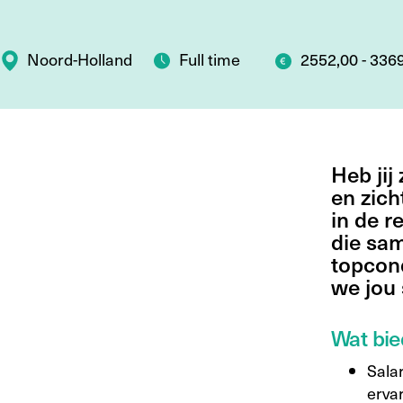
Noord-Holland
Full time
2552,00 - 336
Heb jij
en zich
in de 
die sam
topcond
we jou
Wat bie
Salar
ervar