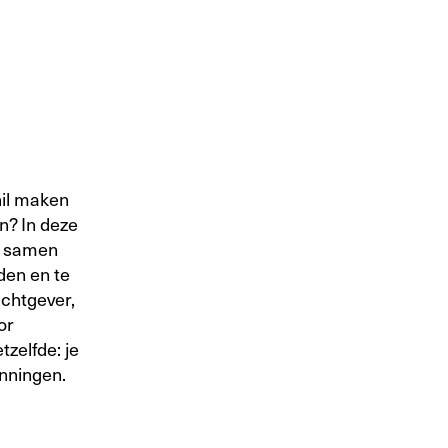
hil maken
n? In deze
s, samen
den en te
achtgever,
or
zelfde: je
anningen.