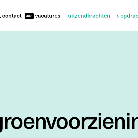
uitzendkrachten
opdrac
contact
vacatures
302
roenvoorzieni