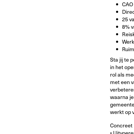
CAO 
Dire
25 va
8% va
Reis
Werk
Ruim
Sta jij te
in het op
rol als m
met een v
verbeteren
waarna je
gemeenten
werkt op v
Concreet 
• Uitvoe