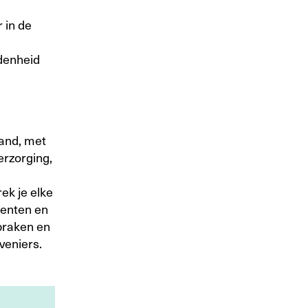
 in de
edenheid
land, met
rzorging,
ek je elke
eenten en
spraken en
veniers.