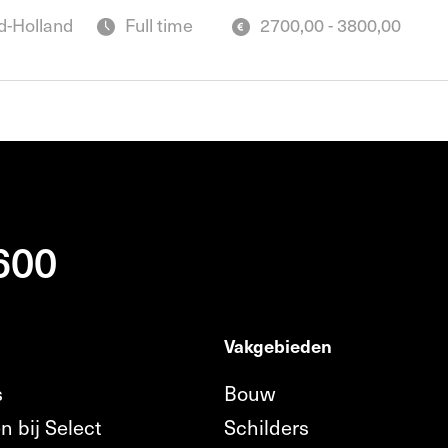
-Holland
Full time
2700,00 - 3800,00
 600
Vakgebieden
s
Bouw
n bij Select
Schilders