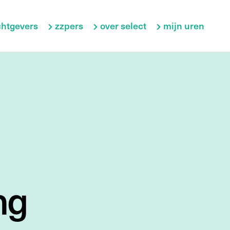
htgevers
zzpers
over select
mijn uren
ng