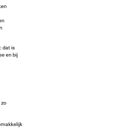
ken
en
n
 dat is
e en bij
 zo
emakkelijk