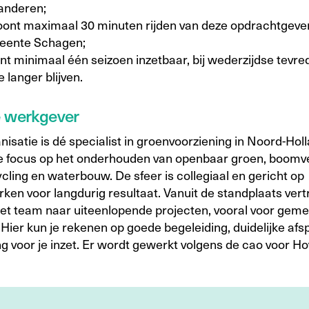
anderen;
oont maximaal 30 minuten rijden van deze opdrachtgever
ente Schagen;
ent minimaal één seizoen inzetbaar, bij wederzijdse tevr
e langer blijven.
e werkgever
isatie is dé specialist in groenvoorziening in Noord-Hol
e focus op het onderhouden van openbaar groen, boomve
cling en waterbouw. De sfeer is collegiaal en gericht op
en voor langdurig resultaat. Vanuit de standplaats vertr
et team naar uiteenlopende projecten, vooral voor gem
 Hier kun je rekenen op goede begeleiding, duidelijke af
g voor je inzet. Er wordt gewerkt volgens de cao voor Ho