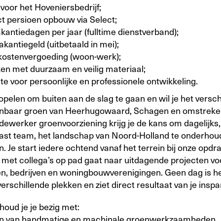
voor het Hoveniersbedrijf;
ct persioen opbouw via Select;
kantiedagen per jaar (fulltime dienstverband);
kantiegeld (uitbetaald in mei);
kostenvergoeding (woon-werk);
en met duurzaam en veilig materiaal;
te voor persoonlijke en professionele ontwikkeling.
 popelen om buiten aan de slag te gaan en wil je het versc
enbaar groen van Heerhugowaard, Schagen en omstreke
edewerker groenvoorziening krijg je de kans om dagelijk
ast team, het landschap van Noord-Holland te onderhou
. Je start iedere ochtend vanaf het terrein bij onze opdr
 met collega’s op pad gaat naar uitdagende projecten vo
, bedrijven en woningbouwverenigingen. Geen dag is het
erschillende plekken en ziet direct resultaat van je insp
houd je je bezig met:
ren van handmatige en machinale groenwerkzaamheden