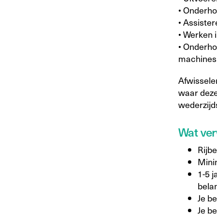
• Onderho
• Assiste
• Werken i
• Onderh
machines
Afwissele
waar deze 
wederzijds
Wat ver
Rijbe
Mini
1-5 j
belan
Je be
Je be