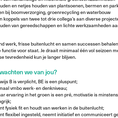
uden en netjes houden van plantsoenen, bermen en par
ren bij boomverzorging, groenrecycling en waterbouw
n koppels van twee tot drie collega’s aan diverse project
ouden van gereedschappen en lichte werkzaamheden aa
nd werk, frisse buitenlucht en samen successen behalen:
functie voor staat. Je draait minimaal één vol seizoen me
e tevredenheid kun je langer blijven.
wachten we van jou?
wijs B is verplicht, BE is een pluspunt;
maal vmbo werk- en denkniveau;
aar ervaring in het groen is een pré, motivatie is minstens
grijk;
nt fysiek fit en houdt van werken in de buitenlucht;
nt flexibel ingesteld, neemt initiatief en communiceert g