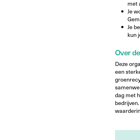
met 
Je w
Geme
Je b
kun j
Over d
Deze organ
een sterk
groenrecy
samenwerk
dag met h
bedrijven.
waarderin