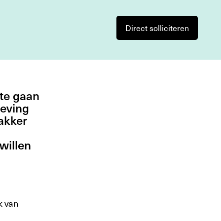
Direct solliciteren
 te gaan
geving
akker
willen
k van