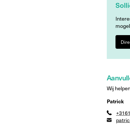
Soll
Intere
mogel
Dire
Aanvull
Wij helpen
Patrick
+316
patri