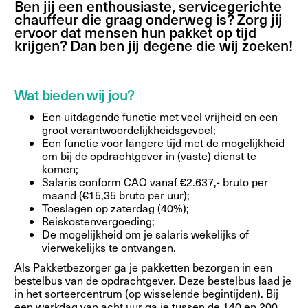
Ben jij een enthousiaste, servicegerichte
chauffeur die graag onderweg is? Zorg jij
ervoor dat mensen hun pakket op tijd
krijgen? Dan ben jij degene die wij zoeken!
Wat bieden wij jou?
Een uitdagende functie met veel vrijheid en een
groot verantwoordelijkheidsgevoel;
Een functie voor langere tijd met de mogelijkheid
om bij de opdrachtgever in (vaste) dienst te
komen;
Salaris conform CAO vanaf €2.637,- bruto per
maand (€15,35 bruto per uur);
Toeslagen op zaterdag (40%);
Reiskostenvergoeding;
De mogelijkheid om je salaris wekelijks of
vierwekelijks te ontvangen.
Als Pakketbezorger ga je pakketten bezorgen in een
bestelbus van de opdrachtgever. Deze bestelbus laad je
in het sorteercentrum (op wisselende begintijden). Bij
een werkdag van acht uur ga je tussen de 140 en 200