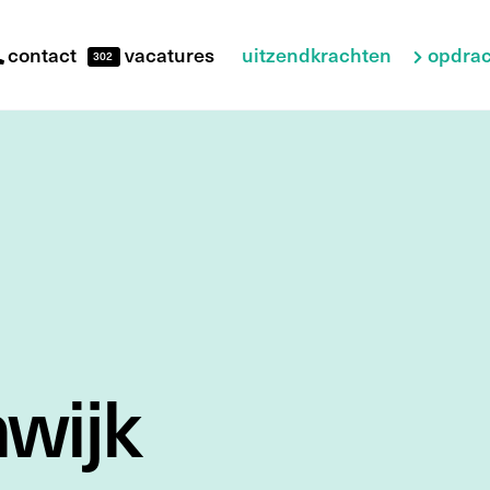
uitzendkrachten
opdrac
contact
vacatures
302
nwijk