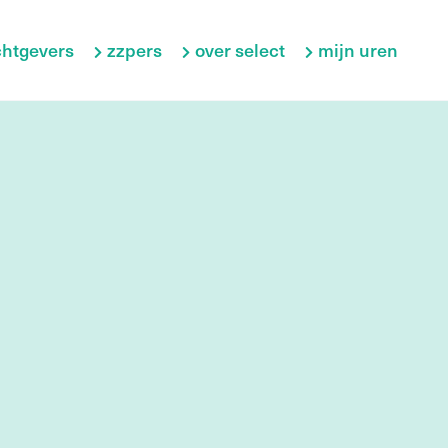
htgevers
zzpers
over select
mijn uren