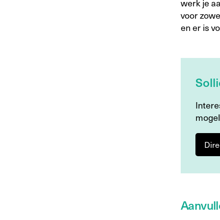
werk je a
voor zowel
en er is v
Soll
Intere
mogel
Dire
Aanvull