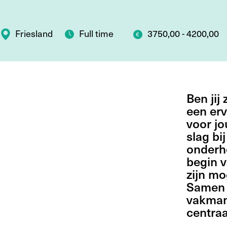
Friesland
Full time
3750,00 - 4200,00
Ben jij
een er
voor jo
slag bi
onderh
begin v
zijn mo
Samen 
vakman
centraa