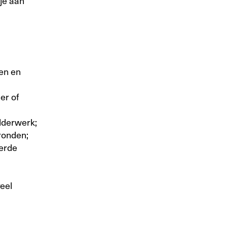
je aan
en en
er of
lderwerk;
ronden;
oerde
veel