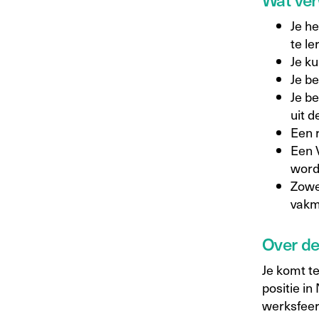
Je he
te le
Je k
Je be
Je b
uit 
Een r
Een 
word
Zowel
vakm
Over d
Je komt t
positie i
werksfeer