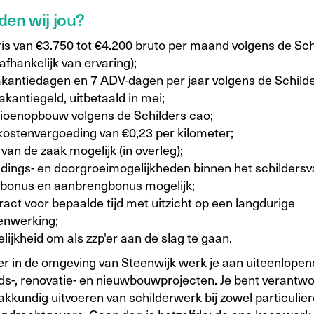
den wij jou?
ris van €3.750 tot €4.200 bruto per maand volgens de Sch
afhankelijk van ervaring);
akantiedagen en 7 ADV-dagen per jaar volgens de Schilde
kantiegeld, uitbetaald in mei;
ioenopbouw volgens de Schilders cao;
kostenvergoeding van €0,23 per kilometer;
van de zaak mogelijk (in overleg);
idings- en doorgroeimogelijkheden binnen het schildersv
tbonus en aanbrengbonus mogelijk;
act voor bepaalde tijd met uitzicht op een langdurige
nwerking;
ijkheid om als zzp'er aan de slag te gaan.
der in de omgeving van Steenwijk werk je aan uiteenlope
s-, renovatie- en nieuwbouwprojecten. Je bent verantwo
akkundig uitvoeren van schilderwerk bij zowel particulier