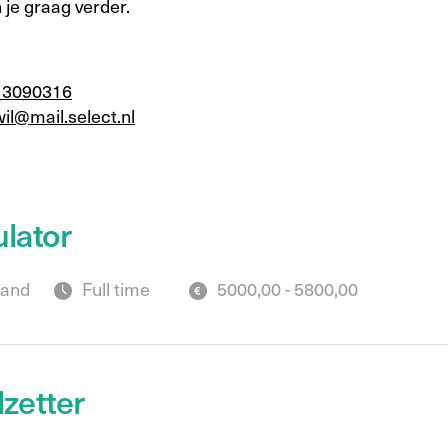
 je graag verder.
13090316
il@mail.select.nl
lator
land
Full time
5000,00 - 5800,00
zetter