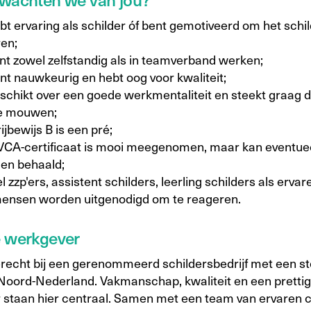
bt ervaring als schilder óf bent gemotiveerd om het schi
ren;
unt zowel zelfstandig als in teamverband werken;
nt nauwkeurig en hebt oog voor kwaliteit;
eschikt over een goede werkmentaliteit en steekt graag 
de mouwen;
ijbewijs B is een pré;
VCA-certificaat is mooi meegenomen, maar kan eventuee
en behaald;
 zzp'ers, assistent schilders, leerling schilders als ervar
ensen worden uitgenodigd om te reageren.
e werkgever
erecht bij een gerenommeerd schildersbedrijf met een s
n Noord-Nederland. Vakmanschap, kwaliteit en een pretti
 staan hier centraal. Samen met een team van ervaren c