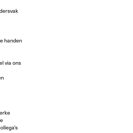
ldersvak
de handen
l via ons
en
terke
ge
ollega's