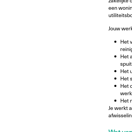
zakelijke 
een wonin
utiliteits
Jouw werk
Het 
reini
Het 
spui
Het 
Het 
Het 
werk
Het n
Je werkt a
afwisseli
Wat ver