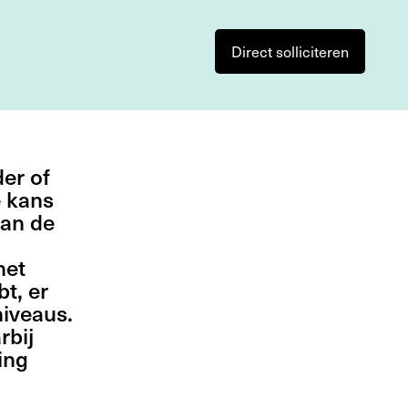
Direct solliciteren
der of
 kans
aan de
het
bt, er
niveaus.
rbij
ing