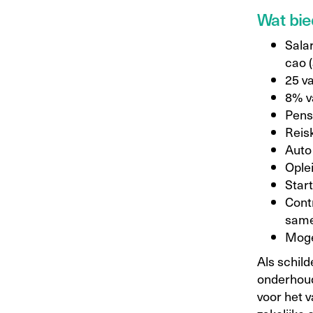
Wat bie
Sala
cao (
25 v
8% va
Pens
Reis
Auto 
Ople
Star
Contr
same
Mogel
Als schil
onderhoud
voor het v