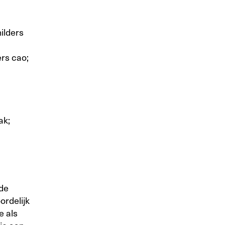
ilders
rs cao;
ak;
nde
ordelijk
e als