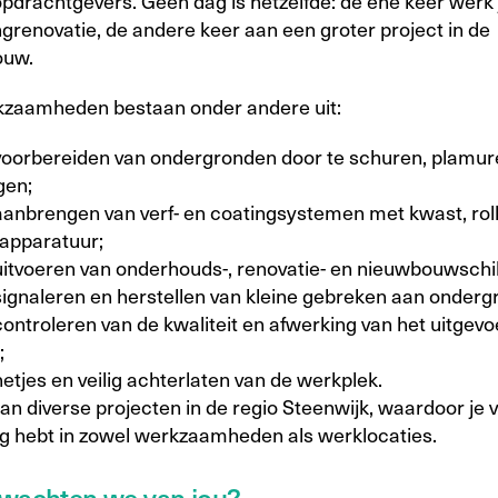
opdrachtgevers. Geen dag is hetzelfde: de ene keer werk 
grenovatie, de andere keer aan een groter project in de
bouw.
zaamheden bestaan onder andere uit:
voorbereiden van ondergronden door te schuren, plamur
gen;
aanbrengen van verf- en coatingsystemen met kwast, roll
tapparatuur;
uitvoeren van onderhouds-, renovatie- en nieuwbouwschi
signaleren en herstellen van kleine gebreken aan onderg
controleren van de kwaliteit en afwerking van het uitgev
;
etjes en veilig achterlaten van de werkplek.
an diverse projecten in de regio Steenwijk, waardoor je 
ng hebt in zowel werkzaamheden als werklocaties.
wachten we van jou?