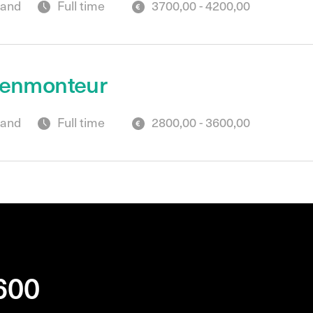
land
Full time
3700,00 - 4200,00
enmonteur
land
Full time
2800,00 - 3600,00
 600