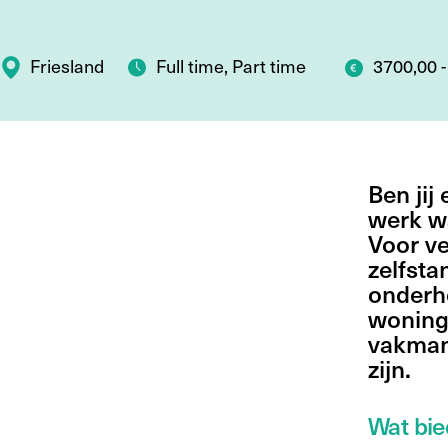
Friesland
Full time, Part time
3700,00 -
Ben jij
werk wa
Voor ve
zelfsta
onderho
woning
vakman
zijn.
Wat bie