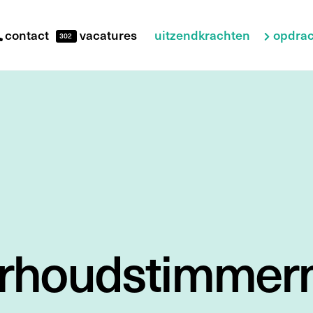
uitzendkrachten
opdrac
contact
vacatures
302
erhoudstimme