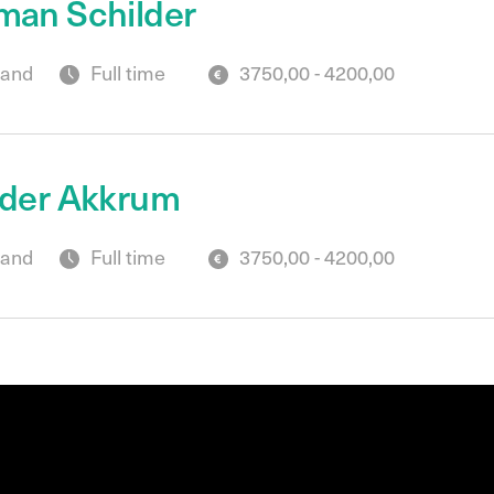
man Schilder
land
Full time
3750,00 - 4200,00
lder Akkrum
land
Full time
3750,00 - 4200,00