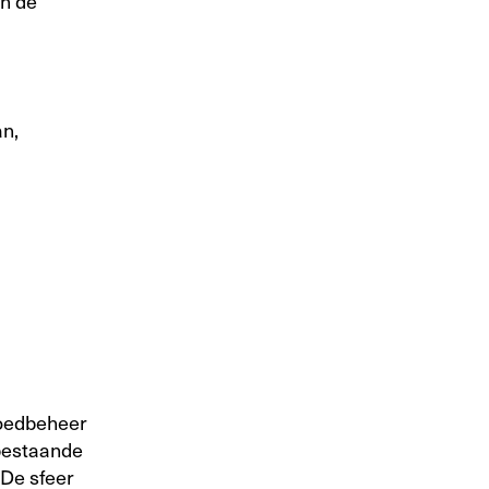
an de
n,
goedbeheer
 bestaande
 De sfeer