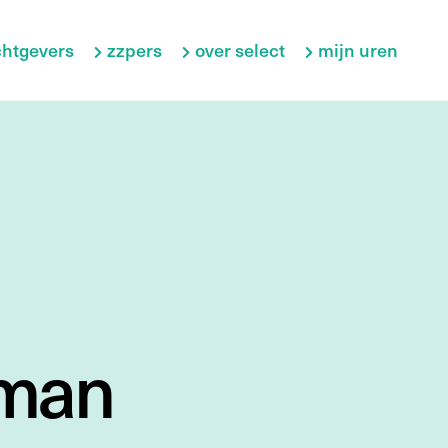
htgevers
zzpers
over select
mijn uren
rman