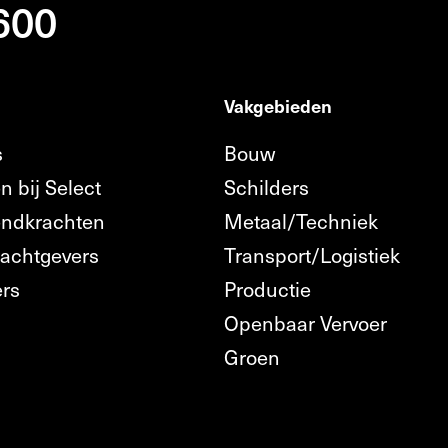
 600
Vakgebieden
s
Bouw
n bij Select
Schilders
endkrachten
Metaal/Techniek
rachtgevers
Transport/Logistiek
ers
Productie
Openbaar Vervoer
n
Groen