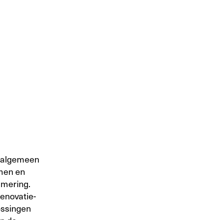
n algemeen
amen en
mmering.
renovatie-
ossingen