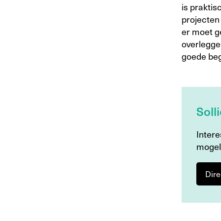
is praktis
projecten
er moet g
overlegge
goede beg
Soll
Intere
mogel
Dire