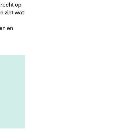
erecht op
e ziet wat
den en