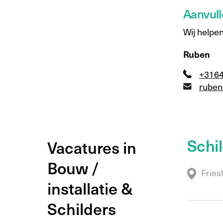
Aanvull
Wij helpen
Ruben
+316
ruben
Schi
Vacatures in
Bouw /
Fries
installatie &
Schilders