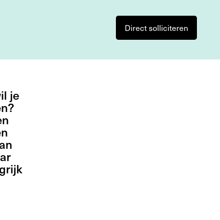
Direct solliciteren
l je
en?
en
en
aan
ar
rijk