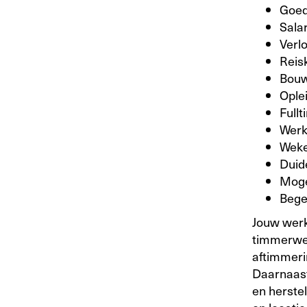
Goed 
Sala
Verl
Reis
Bouw
Ople
Full
Werk 
Wekel
Duid
Moge
Begel
Jouw werk
timmerwer
aftimmeri
Daarnaast
en herste