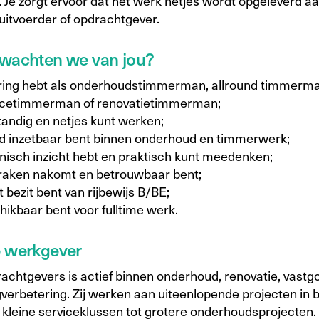
. Je zorgt ervoor dat het werk netjes wordt opgeleverd a
uitvoerder of opdrachtgever.
wachten we van jou?
ring hebt als onderhoudstimmerman, allround timmerma
icetimmerman of renovatietimmerman;
tandig en netjes kunt werken;
d inzetbaar bent binnen onderhoud en timmerwerk;
nisch inzicht hebt en praktisch kunt meedenken;
raken nakomt en betrouwbaar bent;
t bezit bent van rijbewijs B/BE;
hikbaar bent voor fulltime werk.
e werkgever
achtgevers is actief binnen onderhoud, renovatie, vast
verbetering. Zij werken aan uiteenlopende projecten in
 kleine serviceklussen tot grotere onderhoudsprojecten.