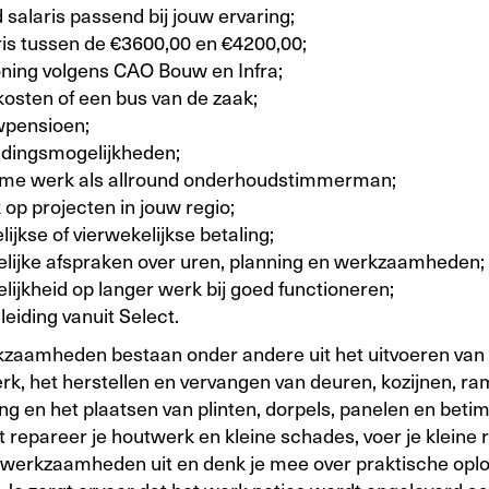
salaris passend bij jouw ervaring;
ris tussen de €3600,00 en €4200,00;
oning volgens CAO Bouw en Infra;
kosten of een bus van de zaak;
pensioen;
idingsmogelijkheden;
time werk als allround onderhoudstimmerman;
op projecten in jouw regio;
ijkse of vierwekelijkse betaling;
elijke afspraken over uren, planning en werkzaamheden;
lijkheid op langer werk bij goed functioneren;
eiding vanuit Select.
zaamheden bestaan onder andere uit het uitvoeren va
k, het herstellen en vervangen van deuren, kozijnen, r
ng en het plaatsen van plinten, dorpels, panelen en beti
 repareer je houtwerk en kleine schades, voer je kleine 
lwerkzaamheden uit en denk je mee over praktische opl