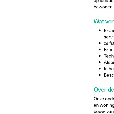
op locatie
bewoner, 
Wat ver
Erva
serv
zelfs
Bree
Tech
Afsp
In he
Besc
Over d
Onze opdr
en woning
bouw, van