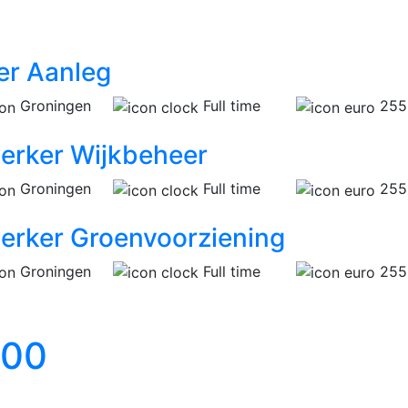
er Aanleg
Groningen
Full time
2552
rker Wijkbeheer
Groningen
Full time
2552
rker Groenvoorziening
Groningen
Full time
2552
600