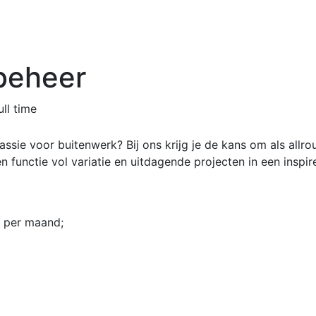
beheer
ll time
ssie voor buitenwerk? Bij ons krijg je de kans om als allro
 functie vol variatie en uitdagende projecten in een insp
o per maand;