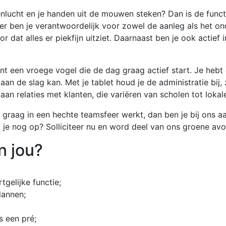
buitenlucht en je handen uit de mouwen steken? Dan is de fu
nier ben je verantwoordelijk voor zowel de aanleg als het 
or dat alles er piekfijn uitziet. Daarnaast ben je ook actief
t een vroege vogel die de dag graag actief start. Je hebt 
 de slag kan. Met je tablet houd je de administratie bij, z
an relaties met klanten, die variëren van scholen tot lokal
n graag in een hechte teamsfeer werkt, dan ben je bij ons a
 je nog op? Solliciteer nu en word deel van ons groene avo
n jou?
tgelijke functie;
lannen;
is een pré;