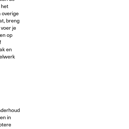
 het
n overige
at, breng
 voer je
gen op
f
rak en
gelwerk
onderhoud
en in
otere