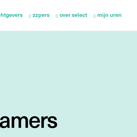
htgevers
zzpers
over select
mijn uren
kamers