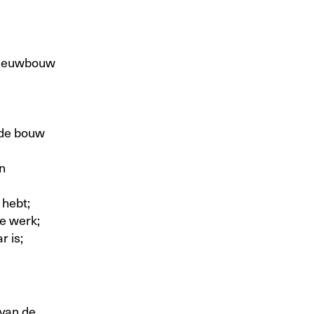
 nieuwbouw
 de bouw
n
 hebt;
je werk;
 is;
van de