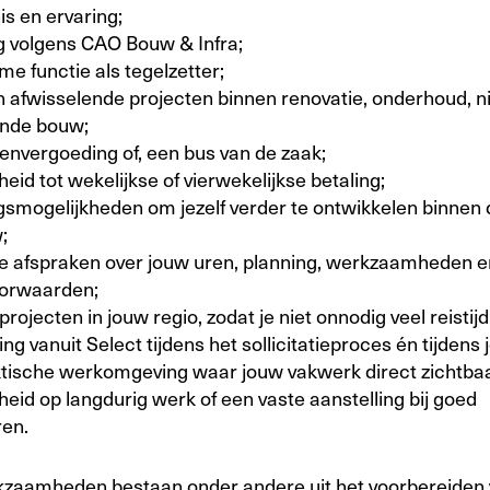
s en ervaring;
ng volgens CAO Bouw & Infra;
time functie als tegelzetter;
n afwisselende projecten binnen renovatie, onderhoud,
ande bouw;
tenvergoeding of, een bus van de zaak;
heid tot wekelijkse of vierwekelijkse betaling;
ngsmogelijkheden om jezelf verder te ontwikkelen binnen
;
jke afspraken over jouw uren, planning, werkzaamheden e
oorwaarden;
projecten in jouw regio, zodat je niet onnodig veel reistijd
ing vanuit Select tijdens het sollicitatieproces én tijdens 
ktische werkomgeving waar jouw vakwerk direct zichtbaar
heid op langdurig werk of een vaste aanstelling bij goed
ren.
zaamheden bestaan onder andere uit het voorbereiden 