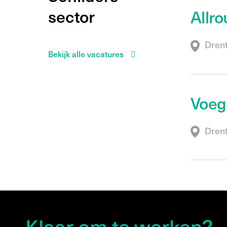
sector
Allr
Dren
Bekijk alle vacatures
Voeg
Dren
Klaar om te werken?