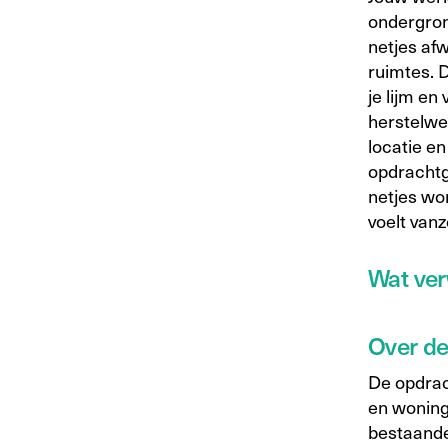
ondergron
netjes af
ruimtes. D
je lijm en
herstelwe
locatie en
opdrachtge
netjes wo
voelt van
Wat ver
Over d
De opdrac
en woning
bestaande