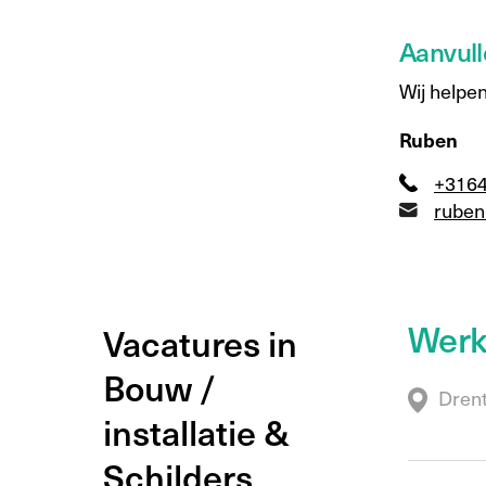
Aanvull
Wij helpen
Ruben
+316
ruben
Werk
Vacatures in
Bouw /
Dren
installatie &
Schilders