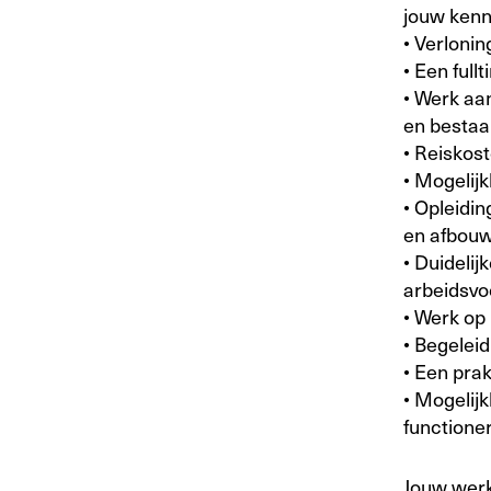
jouw kenni
• Verloni
• Een full
• Werk aa
en besta
• Reiskos
• Mogelijk
• Opleidi
en afbouw
• Duideli
arbeidsv
• Werk op 
• Begeleid
• Een pra
• Mogelijk
functione
Jouw werk