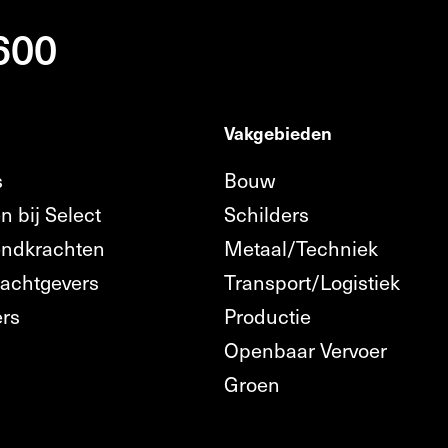
 600
Vakgebieden
s
Bouw
n bij Select
Schilders
endkrachten
Metaal/Techniek
rachtgevers
Transport/Logistiek
ers
Productie
Openbaar Vervoer
n
Groen