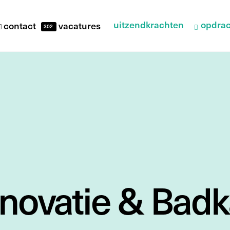
uitzendkrachten
opdrac
contact
vacatures
302
enovatie & Bad