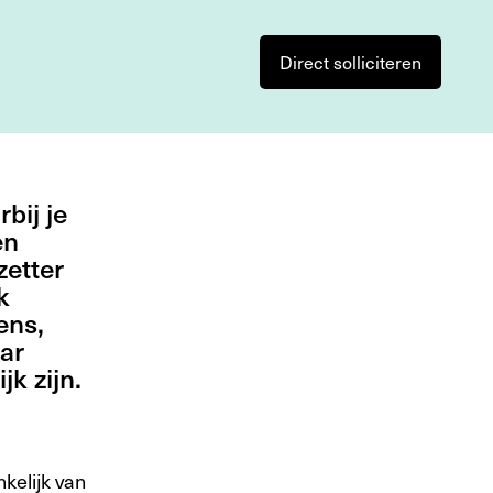
Direct solliciteren
bij je
en
zetter
k
ens,
ar
k zijn.
kelijk van