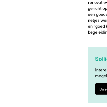
renovatie-
gericht o
een goede
netjes wer
en “goed 
begeleidi
Soll
Intere
mogel
Dire