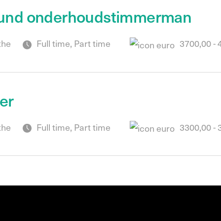
ound onderhoudstimmerman
the
Full time, Part time
3700,00 - 
er
the
Full time, Part time
3300,00 - 