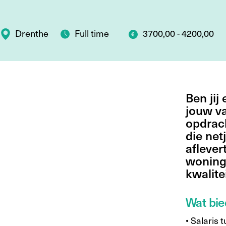
Drenthe
Full time
3700,00 - 4200,00
Ben jij
jouw v
opdrach
die net
aflever
woning
kwalite
Wat bie
• Salaris 