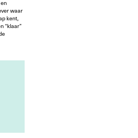
 en
gever waar
ap kent,
n “klaar”
de